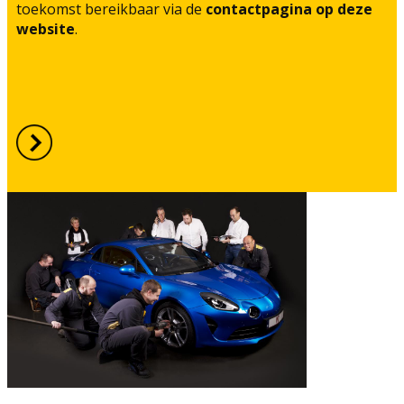
toekomst bereikbaar via de
contactpagina op deze
website
.