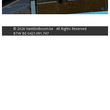
© 2026 Vantittelboom.be All Rights Reserved
BTW BE 0421.091.747